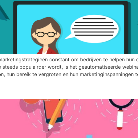
marketingstrategieën constant om bedrijven te helpen hun 
ie steeds populairder wordt, is het geautomatiseerde webi
en, hun bereik te vergroten en hun marketinginspanningen t
ctief Promoot op Social Media