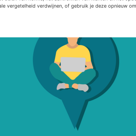
tale vergetelheid verdwijnen, of gebruik je deze opnieuw om
ted Webinars: Voordelen en M