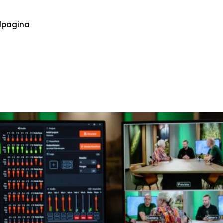
dpagina
best om webinars te hosten?