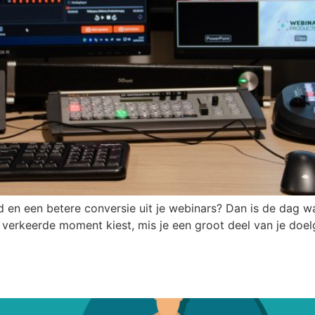
 en een betere conversie uit je webinars? Dan is de dag wa
het verkeerde moment kiest, mis je een groot deel van je do
: Waarom We Gebruik Maken 