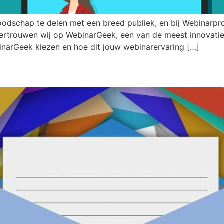
oodschap te delen met een breed publiek, en bij Webinarpr
 vertrouwen wij op WebinarGeek, een van de meest innovati
narGeek kiezen en hoe dit jouw webinarervaring […]
me Impact op al je Webinars