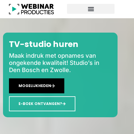
TV-studio huren
Maak indruk met opnames van
ongekende kwaliteit! Studio’s in
Den Bosch en Zwolle.
MOGELIJKHEDEN
E-BOEK ONTVANGEN?